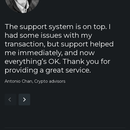
I
The support system is on top. I
t
had some issues with my
a
transaction, but support helped
c
me immediately, and now
e
everything’s OK. Thank you for
t
providing a great service.
c
Antonio Chan, Crypto advisors
e
f
w
Co