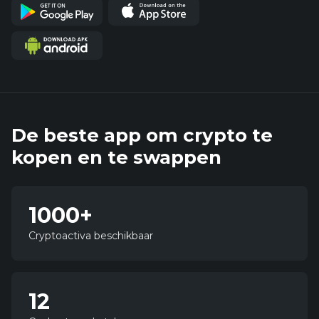
De beste app om crypto te
kopen en te swappen
1000+
1
0
Cryptoactiva beschikbaar
0
0
12
1
2