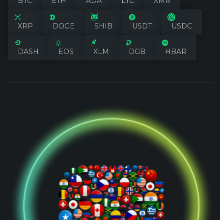
BTC
ETH
ADA
LTC
XMR
XRP
DOGE
SHIB
USDT
USDC
DASH
EOS
XLM
DGB
HBAR