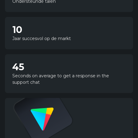
Ondersteunde talen
10
1
0
Jaar succesvol op de markt
45
4
5
Seconds on average to get a response in the
support chat