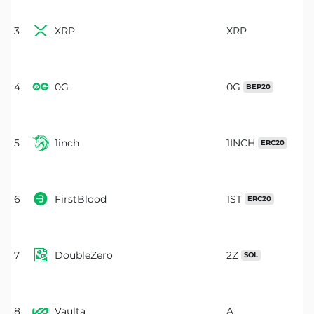

3
XRP
XRP

4
0G
0G
BEP20

5
1inch
1INCH
ERC20

6
FirstBlood
1ST
ERC20

7
DoubleZero
2Z
SOL

8
Vaulta
A