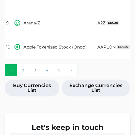

9
Arena-Z
A2Z
ERC20

10
Apple Tokenized Stock (Ondo)
AAPLON
ERC20
1
2
3
4
5
»
Buy Currencies
Exchange Currencies
List
List
Let's keep in touch