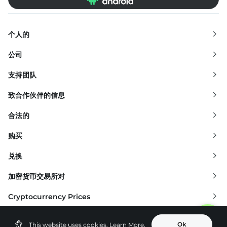
个人的
交换
公司
兑换
关于我们
支持团队
出售
支持的货币
常问问题
致合作伙伴的信息
DeFi
关于我们的新闻
服务台
All Solutions for Business
合法的
Marketplace
我们的同伴
博客
Listings
使用条款
购买
new
加密货币应用程序
Changelly PRO
速成班
Changelly PAY
隐私政策
Buy Bitcoin (BTC)
兑换
加密货币利润计算器
Affiliate Program
主管部门
Buy Ethereum (ETH)
Exchange Bitcoin (BTC)
加密货币交易所对
new
DeFi
对于合作伙伴
Buy Litecoin (LTC)
Exchange Ethereum (ETH)
BTC to USDT
Cryptocurrency Prices
AML/KYC
Buy XRP (XRP)
Exchange Solana (SOL)
BTC to ETH
Ethereum (ETH) price
Ok
This website uses cookies.
Learn More.