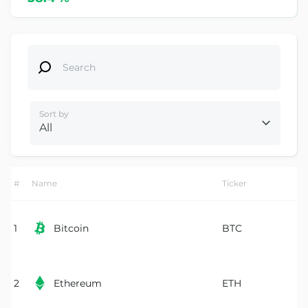
Sort by
All
#
Name
Ticker

1
Bitcoin
BTC

2
Ethereum
ETH